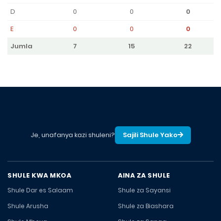
D
0
0
0
E
0
0
0
Jumla
7
15
22
Je, unafanya kazi shuleni?
Sajili Shule Yako
SHULE KWA MKOA
AINA ZA SHULE
Shule Dar es Salaam
Shule za Sayansi
Shule Arusha
Shule za Biashara