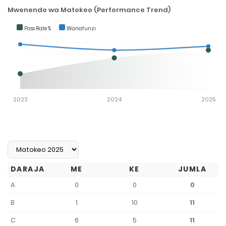
Mwenendo wa Matokeo (Performance Trend)
Pass Rate %
Wanafunzi
2023
2024
2025
DARAJA
ME
KE
JUMLA
A
0
0
0
B
1
10
11
C
6
5
11