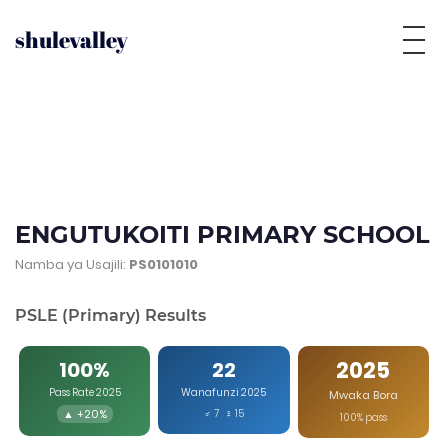
shulevalley
ENGUTUKOITI PRIMARY SCHOOL
Namba ya Usajili:
PS0101010
PSLE (Primary) Results
2025
100%
22
Pass Rate 2025
Wanafunzi 2025
Mwaka Bora
▲ +20%
♂ 7 ♀ 15
100% pass