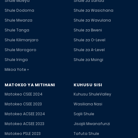
Shule Mbeya
Shule za Sanaa
Shule Dodoma
Shule za Wasichana
Shule Mwanza
Shule za Wavulana
Shule Tanga
Shule za Bweni
Shule Kilimanjaro
Shule za O-Level
Shule Morogoro
Shule za A-Level
Shule Iringa
Shule za Msingi
Mikoa Yote »
MATOKEO YA MITIHANI
KUHUSU SISI
Matokeo CSEE 2024
Kuhusu ShuleValley
Matokeo CSEE 2023
Wasiliana Nasi
Matokeo ACSEE 2024
Sajili Shule
Matokeo ACSEE 2023
Jisajili Mwanafunzi
Matokeo PSLE 2023
Tafuta Shule