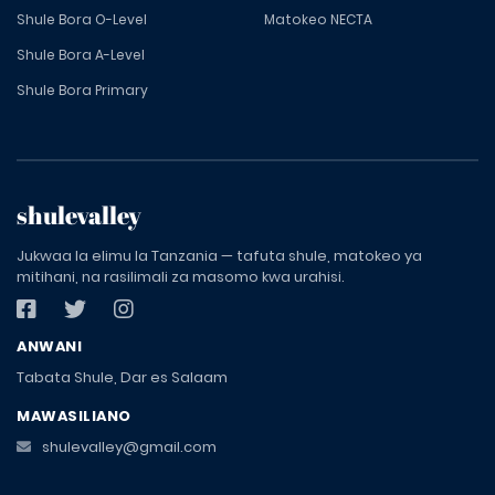
Shule Bora O-Level
Matokeo NECTA
Shule Bora A-Level
Shule Bora Primary
shulevalley
Jukwaa la elimu la Tanzania — tafuta shule, matokeo ya
mitihani, na rasilimali za masomo kwa urahisi.
ANWANI
Tabata Shule, Dar es Salaam
MAWASILIANO
shulevalley@gmail.com