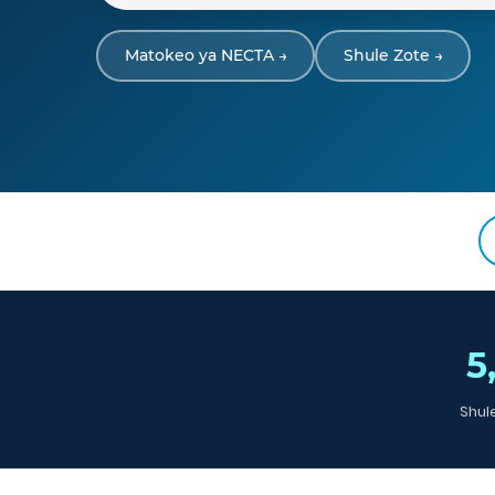
Matokeo ya NECTA →
Shule Zote →
5
Shule