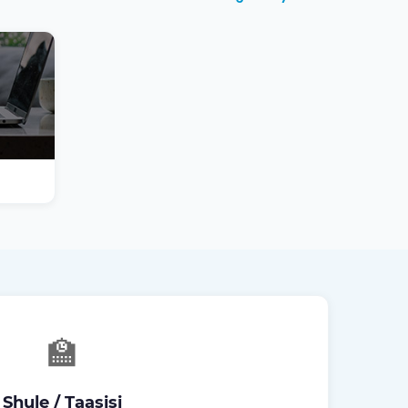
🏫
Shule / Taasisi