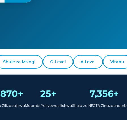
Shule za Msingi
O-Level
A-Level
Vitabu
,870+
25+
7,356+
 Zilizosajiliwa
Maombi Yaliyowasilishwa
Shule za NECTA Zinazochamb