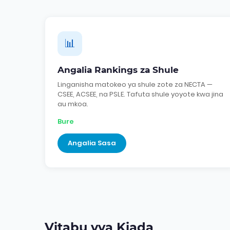
📊
Angalia Rankings za Shule
Linganisha matokeo ya shule zote za NECTA —
CSEE, ACSEE, na PSLE. Tafuta shule yoyote kwa jina
au mkoa.
Bure
Angalia Sasa
Vitabu vya Kiada