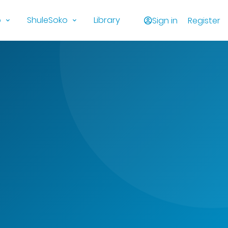
o
ShuleSoko
Library
Sign in
Register