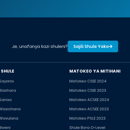
Je, unafanya kazi shuleni?
Sajili Shule Yako
 SHULE
MATOKEO YA MITIHANI
 Sayansi
Matokeo CSEE 2024
 Biashara
Matokeo CSEE 2023
 Sanaa
Matokeo ACSEE 2024
 Wasichana
Matokeo ACSEE 2023
 Wavulana
Matokeo PSLE 2023
 Bweni
Shule Bora O-Level