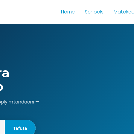
Home
Schools
Matoke
ra
o
apply mtandaoni —
Tafuta