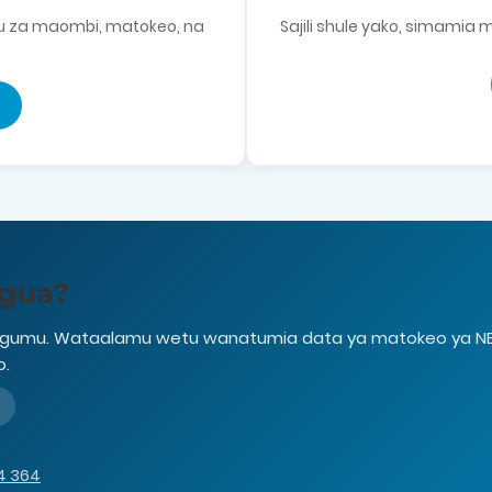
mu za maombi, matokeo, na
Sajili shule yako, simamia
agua?
gumu. Wataalamu wetu wanatumia data ya matokeo ya NECTA,
o.
4 364