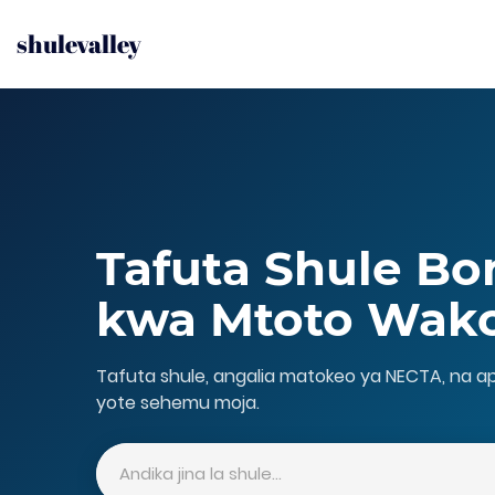
shulevalley
Tafuta Shule Bo
kwa Mtoto Wak
Tafuta shule, angalia matokeo ya NECTA, na 
yote sehemu moja.