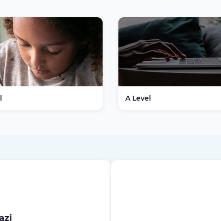
l
A Level
azi