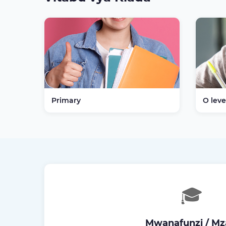
Primary
O leve
🎓
Mwanafunzi / Mz