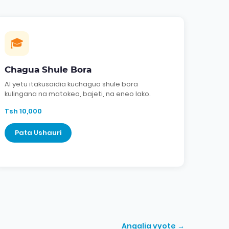
🎓
Chagua Shule Bora
AI yetu itakusaidia kuchagua shule bora
kulingana na matokeo, bajeti, na eneo lako.
Tsh 10,000
Pata Ushauri
Angalia vyote →