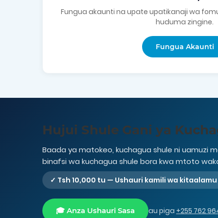
Fungua akaunti na upate upatikanaji wa fo
huduma zingine.
Fungua Akaunti
Hujui Shule Gani ya Kuch
Baada ya matokeo, kuchagua shule ni uamuzi m
binafsi wa kuchagua shule bora kwa mtoto wak
✓ Tsh 10,000 tu — Ushauri kamili wa kitaalamu
🎓 Anza Ushauri Sasa
au piga
+255 762 96