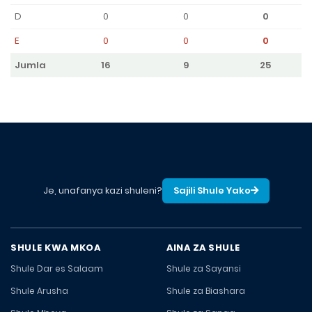
D
0
0
0
E
0
0
0
Jumla
16
9
25
Je, unafanya kazi shuleni?
Sajili Shule Yako
SHULE KWA MKOA
AINA ZA SHULE
Shule Dar es Salaam
Shule za Sayansi
Shule Arusha
Shule za Biashara