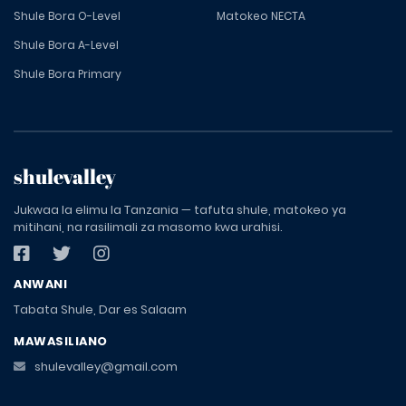
Shule Bora O-Level
Matokeo NECTA
Shule Bora A-Level
Shule Bora Primary
shulevalley
Jukwaa la elimu la Tanzania — tafuta shule, matokeo ya
mitihani, na rasilimali za masomo kwa urahisi.
ANWANI
Tabata Shule, Dar es Salaam
MAWASILIANO
shulevalley@gmail.com