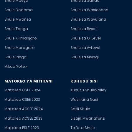
Shule Mbeya
Shule za Sanaa
Shule Dodoma
Shule za Wasichana
Shule Mwanza
Shule za Wavulana
Shule Tanga
Shule za Bweni
Shule Kilimanjaro
Shule za O-Level
Shule Morogoro
Shule za A-Level
Shule Iringa
Shule za Msingi
Mikoa Yote »
MATOKEO YA MITIHANI
KUHUSU SISI
Matokeo CSEE 2024
Kuhusu ShuleValley
Matokeo CSEE 2023
Wasiliana Nasi
Matokeo ACSEE 2024
Sajili Shule
Matokeo ACSEE 2023
Jisajili Mwanafunzi
Matokeo PSLE 2023
Tafuta Shule