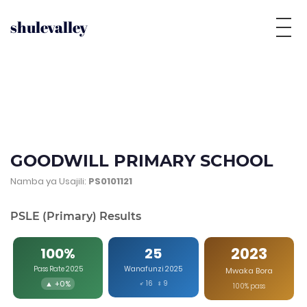
shulevalley
GOODWILL PRIMARY SCHOOL
Namba ya Usajili:
PS0101121
PSLE (Primary) Results
2023
100%
25
Pass Rate 2025
Wanafunzi 2025
Mwaka Bora
▲ +0%
♂ 16 ♀ 9
100% pass