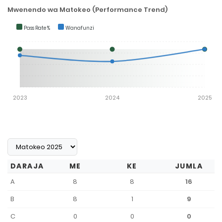
Mwenendo wa Matokeo (Performance Trend)
Pass Rate %
Wanafunzi
2023
2024
2025
DARAJA
ME
KE
JUMLA
A
8
8
16
B
8
1
9
C
0
0
0