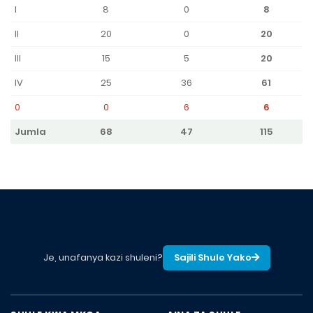
I
8
0
8
II
20
0
20
III
15
5
20
IV
25
36
61
0
0
6
6
Jumla
68
47
115
Je, unafanya kazi shuleni?
Sajili Shule Yako