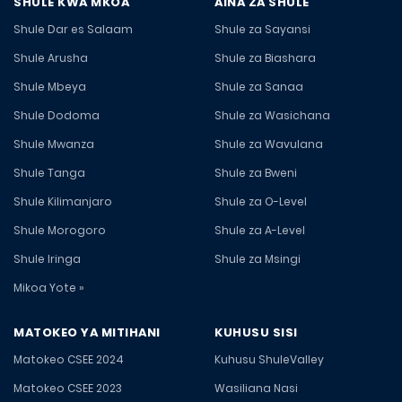
SHULE KWA MKOA
AINA ZA SHULE
Shule Dar es Salaam
Shule za Sayansi
Shule Arusha
Shule za Biashara
Shule Mbeya
Shule za Sanaa
Shule Dodoma
Shule za Wasichana
Shule Mwanza
Shule za Wavulana
Shule Tanga
Shule za Bweni
Shule Kilimanjaro
Shule za O-Level
Shule Morogoro
Shule za A-Level
Shule Iringa
Shule za Msingi
Mikoa Yote »
MATOKEO YA MITIHANI
KUHUSU SISI
Matokeo CSEE 2024
Kuhusu ShuleValley
Matokeo CSEE 2023
Wasiliana Nasi