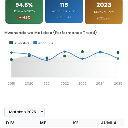
2023
94.8%
115
Pass Rate 2025
Wanafunzi 2025
Mwaka Bora
▼ -1.9%
♂ 68 ♀ 47
98.2% pass
Mwenendo wa Matokeo (Performance Trend)
Pass Rate %
Wanafunzi
2019
2020
2021
2022
2023
2024
2025
DIV
ME
KE
JUMLA