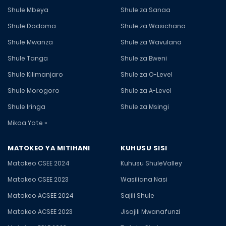
Shule Mbeya
Shule za Sanaa
Shule Dodoma
Shule za Wasichana
Shule Mwanza
Shule za Wavulana
Shule Tanga
Shule za Bweni
Shule Kilimanjaro
Shule za O-Level
Shule Morogoro
Shule za A-Level
Shule Iringa
Shule za Msingi
Mikoa Yote »
MATOKEO YA MITIHANI
KUHUSU SISI
Matokeo CSEE 2024
Kuhusu ShuleValley
Matokeo CSEE 2023
Wasiliana Nasi
Matokeo ACSEE 2024
Sajili Shule
Matokeo ACSEE 2023
Jisajili Mwanafunzi