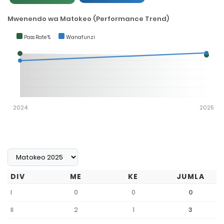
Mwenendo wa Matokeo (Performance Trend)
Pass Rate %
Wanafunzi
2024
2025
DIV
ME
KE
JUMLA
I
0
0
0
II
2
1
3