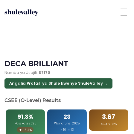
shulevalley
DECA BRILLIANT
Namba ya Usajili:
S7170
Angalia Profaili ya Shule kwenye ShuleValley →
CSEE (O-Level) Results
3.67
91.3%
23
Pass Rate 2025
Wanafunzi 2025
GPA 2025
▼ -3.4%
♂ 10 ♀ 13