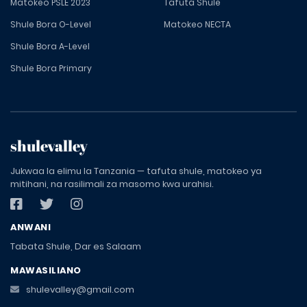
Matokeo PSLE 2023
Tafuta Shule
Shule Bora O-Level
Matokeo NECTA
Shule Bora A-Level
Shule Bora Primary
shulevalley
Jukwaa la elimu la Tanzania — tafuta shule, matokeo ya
mitihani, na rasilimali za masomo kwa urahisi.
ANWANI
Tabata Shule, Dar es Salaam
MAWASILIANO
shulevalley@gmail.com