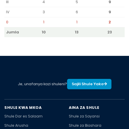
III
4
5
9
IV
3
6
9
0
1
1
2
Jumla
10
13
23
Je, unafanya kazi shuleni?
Sajili Shule Yako
SHULE KWA MKOA
AINA ZA SHULE
Shule Dar es Salaam
Shule za Sayansi
Shule Arusha
Shule za Biashara